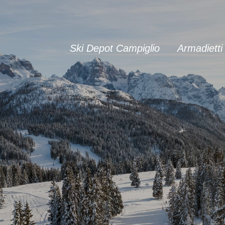
Ski Depot Campiglio
Armadietti